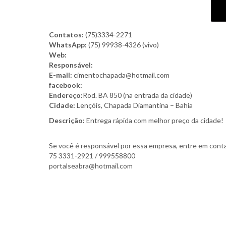
Contatos:
(75)3334-2271
WhatsApp:
(75) 99938-4326 (vivo)
Web:
Responsável:
E-mail:
cimentochapada@hotmail.com
facebook:
Endereço:
Rod. BA 850 (na entrada da cidade)
Cidade:
Lençóis, Chapada Diamantina – Bahia
Descrição:
Entrega rápida com melhor preço da cidade!
Se você é responsável por essa empresa, entre em conta
75 3331-2921 / 999558800
portalseabra@hotmail.com