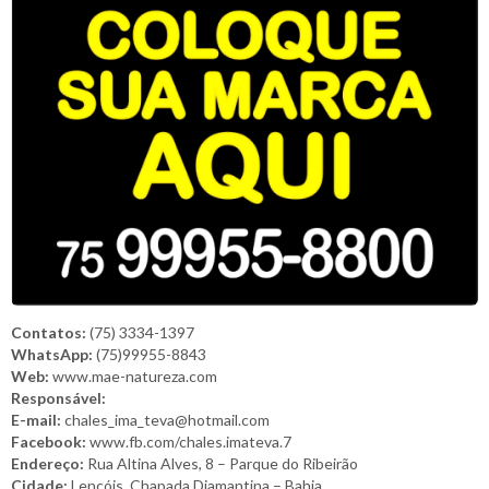
Contatos:
(75) 3334-1397
WhatsApp:
(75)99955-8843
Web:
www.mae-natureza.com
Responsável:
E-mail:
chales_ima_teva@hotmail.com
Facebook:
www.fb.com/chales.imateva.7
Endereço:
Rua Altina Alves, 8 – Parque do Ribeirão
Cidade:
Lençóis, Chapada Diamantina – Bahia