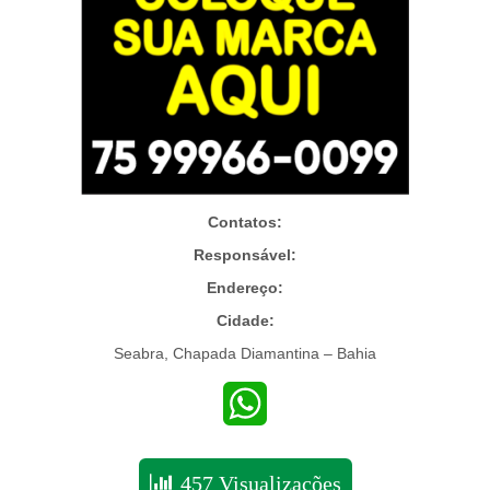
Contatos:
Responsável:
Endereço:
Cidade:
Seabra, Chapada Diamantina – Bahia
WhatsApp
457 Visualizações