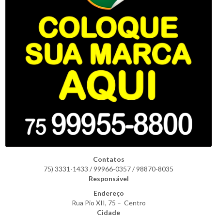
Contatos
75) 3331-1433 / 99966-0357 / 98870-8035
Responsável
Endereço
Rua Pio XII, 75 – Centro
Cidade