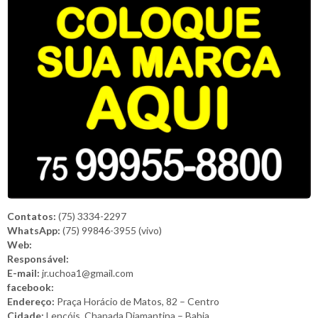
Contatos:
(75) 3334-2297
WhatsApp:
(75) 99846-3955 (vivo)
Web:
Responsável:
E-mail:
jr.uchoa1@gmail.com
facebook:
Endereço:
Praça Horácio de Matos, 82 – Centro
Cidade:
Lençóis, Chapada Diamantina – Bahia