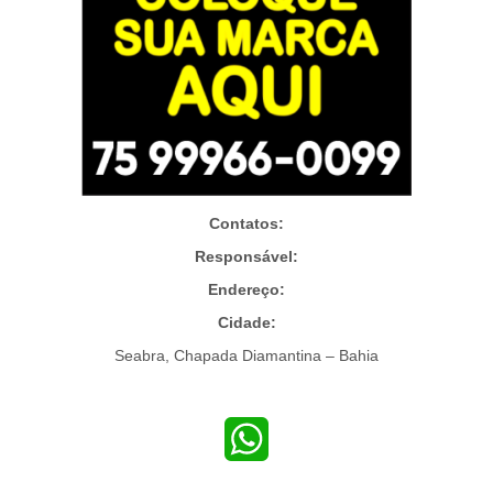
Contatos:
Responsável:
Endereço:
Cidade:
Seabra, Chapada Diamantina – Bahia
WhatsApp