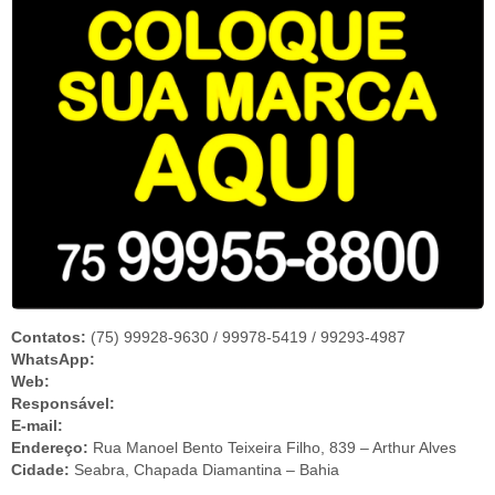
Contatos:
(75) 99928-9630 / 99978-5419 / 99293-4987
WhatsApp:
Web:
Responsável:
E-mail:
Endereço:
Rua Manoel Bento Teixeira Filho, 839 – Arthur Alves
Cidade:
Seabra, Chapada Diamantina – Bahia