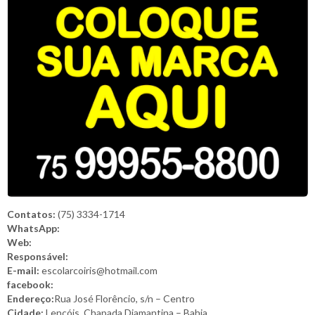
Contatos:
(75) 3334-1714
WhatsApp:
Web:
Responsável:
E-mail:
escolarcoiris@hotmail.com
facebook:
Endereço:
Rua José Florêncio, s/n – Centro
Cidade:
Lençóis, Chapada Diamantina – Bahia