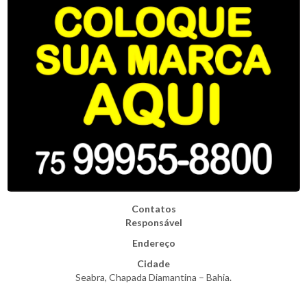
Contatos
Responsável
Endereço
Cidade
Seabra, Chapada Diamantina – Bahia.