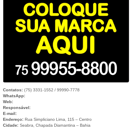
Contatos:
(75) 3331-1552 / 99990-7778
WhatsApp:
Web:
Responsável:
E-mail:
Endereço:
Rua Simpliciano Lima, 115 – Centro
Cidade:
Seabra, Chapada Diamantina – Bahia