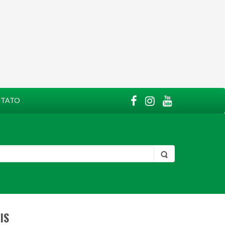
TATO
IS