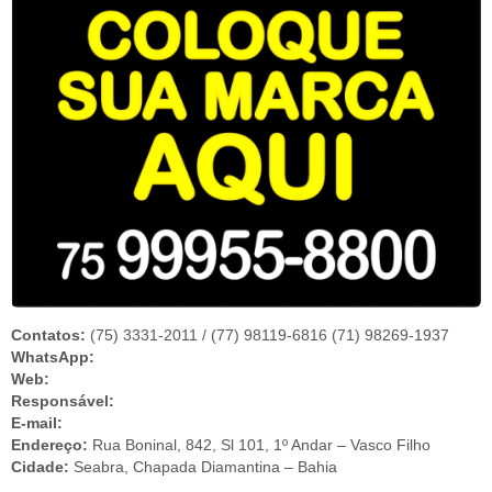
Contatos:
(75) 3331-2011 / (77) 98119-6816 (71) 98269-1937
WhatsApp:
Web:
Responsável:
E-mail:
Endereço:
Rua Boninal, 842, Sl 101, 1º Andar – Vasco Filho
Cidade:
Seabra, Chapada Diamantina – Bahia