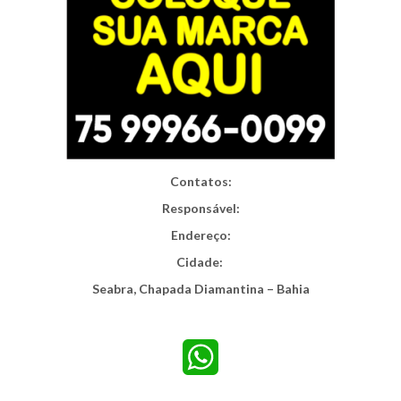
Contatos:
Responsável:
Endereço:
Cidade:
Seabra, Chapada Diamantina – Bahia
WhatsApp