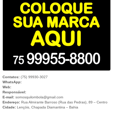
Contatos:
(75) 99930-3027
WhatsApp:
Web:
Responsável:
E-mail:
somosquilombola@gmail.com
Endereço:
Rua Almirante Barroso (Rua das Pedras), 89 – Centro
Cidade:
Lençóis, Chapada Diamantina – Bahia