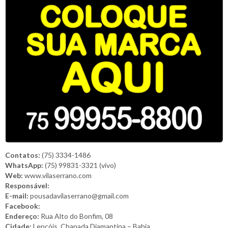
Contatos:
(75) 3334-1486
WhatsApp:
(75) 99831-3321 (vivo)
Web:
www.vilaserrano.com
Responsável:
E-mail:
pousadavilaserrano@gmail.com
Facebook:
Endereço:
Rua Alto do Bonfim, 08
Cidade:
Lençóis, Chapada Diamantina – Bahia