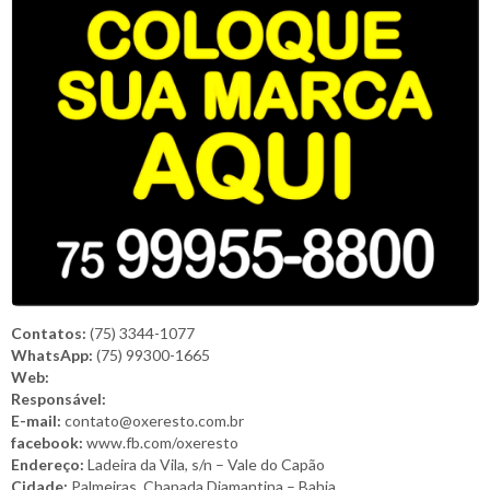
Contatos:
(75) 3344-1077
WhatsApp:
(75) 99300-1665
Web:
Responsável:
E-mail:
contato@oxeresto.com.br
facebook:
www.fb.com/oxeresto
Endereço:
Ladeira da Vila, s/n – Vale do Capão
Cidade:
Palmeiras, Chapada Diamantina – Bahia