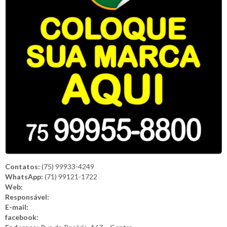
Contatos:
(75) 99933-4249
WhatsApp:
(71) 99121-1722
Web:
Responsável:
E-mail:
facebook: